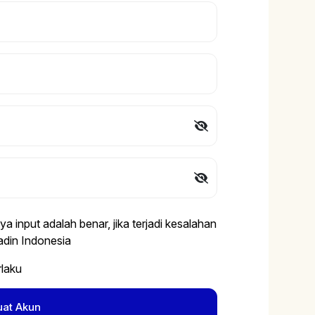
 input adalah benar, jika terjadi kesalahan
din Indonesia
rlaku
uat Akun